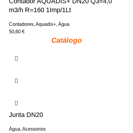
Contador AQUADIS+ DN20 Q3=4,0
m3/h R=160 1Imp/1Lt
Contadores
,
Aquadis+
,
Água
50,60
€
Catálogo
Junta DN20
Água
,
Acessorios