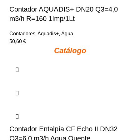
Contador AQUADIS+ DN20 Q3=4,0
m3/h R=160 1Imp/1Lt
Contadores
,
Aquadis+
,
Água
50,60
€
Catálogo
Contador Entalpía CF Echo II DN32
Q3=6,0 m3/h Agua Quente