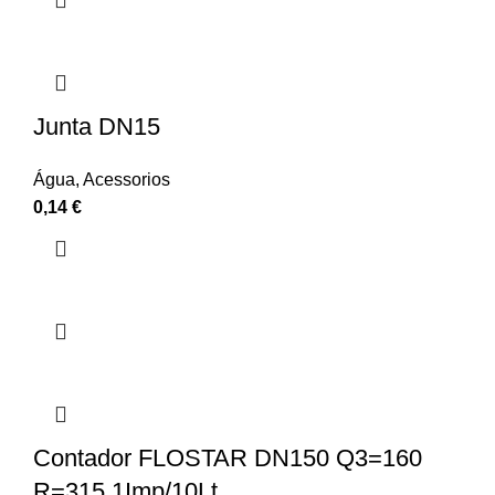
Junta DN15
Água
,
Acessorios
0,14
€
Contador FLOSTAR DN150 Q3=160
R=315 1Imp/10Lt