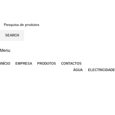
BEM-VINDO À EFICON…
CONTACTOS
SEARCH
Menu
INÍCIO
EMPRESA
PRODUTOS
CONTACTOS
ÁGUA
ELECTRICIDADE
Axonic
Categories
ALL
PRODUTOS
ÁGUA
77 PRODUTOS