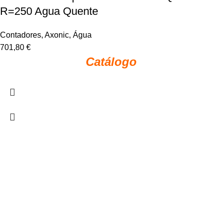
R=250 Agua Quente
Contadores
,
Axonic
,
Água
701,80
€
Catálogo
Política de Privacidade
Livro de Reclamações
Termos e Condições
Código Anti-corrupção
Código de Conduta
EFICON.PT | © 2022 . All Rights Reserved. Desenvolvido por