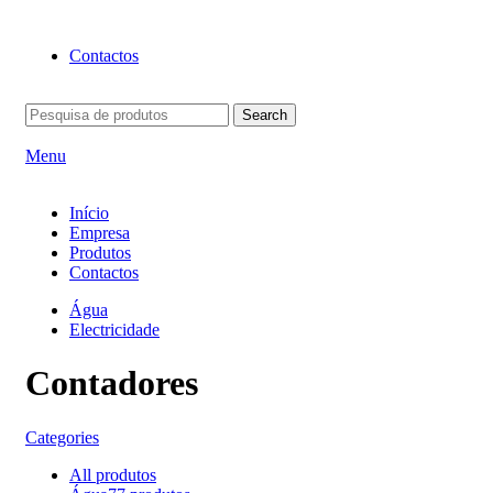
BEM-VINDO À EFICON…
Contactos
Search
Menu
Início
Empresa
Produtos
Contactos
Água
Electricidade
Contadores
Categories
All
produtos