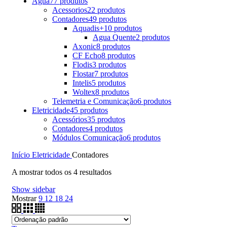
Água
77 produtos
Acessorios
22 produtos
Contadores
49 produtos
Aquadis+
10 produtos
Agua Quente
2 produtos
Axonic
8 produtos
CF Echo
8 produtos
Flodis
3 produtos
Flostar
7 produtos
Intelis
5 produtos
Woltex
8 produtos
Telemetria e Comunicação
6 produtos
Eletricidade
45 produtos
Acessórios
35 produtos
Contadores
4 produtos
Módulos Comunicação
6 produtos
Início
Eletricidade
Contadores
A mostrar todos os 4 resultados
Show sidebar
Mostrar
9
12
18
24