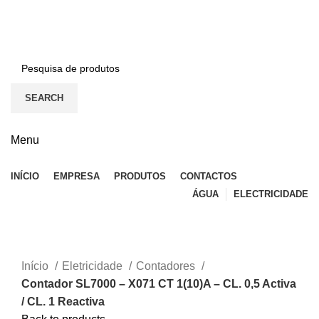
BEM-VINDO À EFICON…
CONTACTOS
SEARCH
Menu
INÍCIO
EMPRESA
PRODUTOS
CONTACTOS
ÁGUA
ELECTRICIDADE
Top
Click to enlarge
Início
Eletricidade
Contadores
Contador SL7000 – X071 CT 1(10)A – CL. 0,5 Activa
/ CL. 1 Reactiva