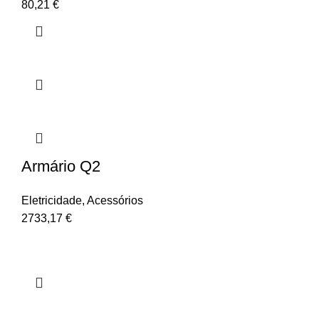
80,21
€
Armário Q2
Eletricidade
,
Acessórios
2733,17
€