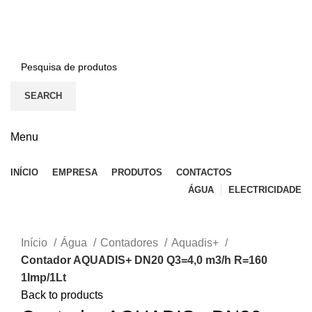
BEM-VINDO À EFICON…
CONTACTOS
SEARCH
Menu
INÍCIO
EMPRESA
PRODUTOS
CONTACTOS
ÁGUA
ELECTRICIDADE
Click to enlarge
Início
Água
Contadores
Aquadis+
Contador AQUADIS+ DN20 Q3=4,0 m3/h R=160
1Imp/1Lt
Back to products