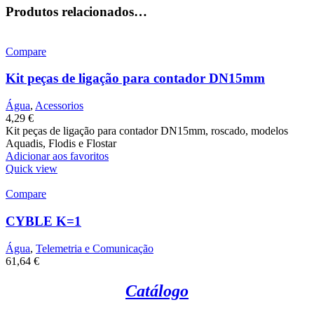
Produtos relacionados…
Compare
Kit peças de ligação para contador DN15mm
Água
,
Acessorios
4,29
€
Kit peças de ligação para contador DN15mm, roscado, modelos
Aquadis, Flodis e Flostar
Adicionar aos favoritos
Quick view
Compare
CYBLE K=1
Água
,
Telemetria e Comunicação
61,64
€
Catálogo