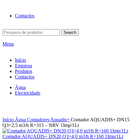
BEM-VINDO À EFICON…
Contactos
Search
Menu
Início
Empresa
Produtos
Contactos
Água
Electricidade
Click to enlarge
Início
Água
Contadores
Aquadis+
Contador AQUADIS+ DN15
Q3=2,5 m3/h R=315 – NRV 1Imp/1Lt
Contador AQUADIS+ DN20 Q3=4,0 m3/h R=160 1Imp/1Lt