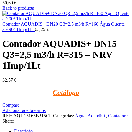
50,60
€
Back to products
Contador AQUADIS+ DN20 Q3=2,5 m3/h R=160 Água Quente
até 90º 1Imp/1Lt
63,25
€
Contador AQUADIS+ DN15
Q3=2,5 m3/h R=315 – NRV
1Imp/1Lt
32,57
€
Catálogo
Compare
Adicionar aos favoritos
REF:
AQH15165B315CL
Categorias:
Água
,
Aquadis+
,
Contadores
Share:
Descrição