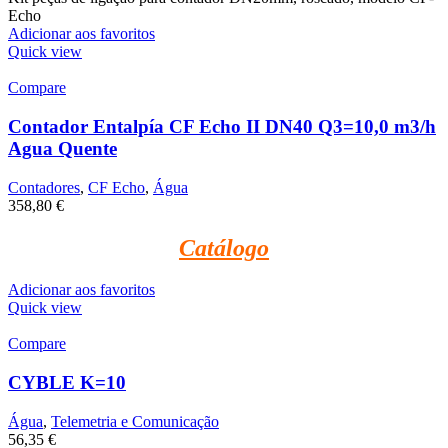
Echo
Adicionar aos favoritos
Quick view
Compare
Contador Entalpía CF Echo II DN40 Q3=10,0 m3/h
Agua Quente
Contadores
,
CF Echo
,
Água
358,80
€
Catálogo
Adicionar aos favoritos
Quick view
Compare
CYBLE K=10
Água
,
Telemetria e Comunicação
56,35
€