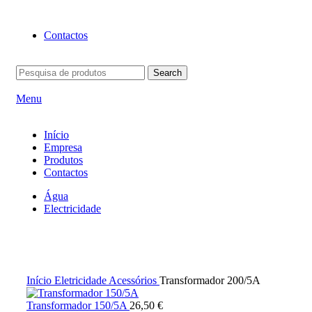
BEM-VINDO À EFICON…
Contactos
Search
Menu
Início
Empresa
Produtos
Contactos
Água
Electricidade
Click to enlarge
Início
Eletricidade
Acessórios
Transformador 200/5A
Transformador 150/5A
26,50
€