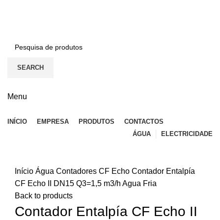
BEM-VINDO À EFICON…
CONTACTOS
SEARCH
Menu
INÍCIO
EMPRESA
PRODUTOS
CONTACTOS
ÁGUA
ELECTRICIDADE
Click to enlarge
Início
Água
Contadores
CF Echo
Contador Entalpía
CF Echo II DN15 Q3=1,5 m3/h Agua Fria
Back to products
Contador Entalpía CF Echo II