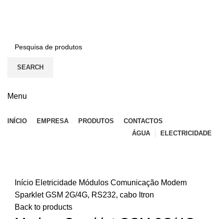
BEM-VINDO À EFICON…
CONTACTOS
SEARCH
Menu
INÍCIO
EMPRESA
PRODUTOS
CONTACTOS
ÁGUA
ELECTRICIDADE
Top
Click to enlarge
Início
Eletricidade
Módulos Comunicação
Modem
Sparklet GSM 2G/4G, RS232, cabo Itron
Back to products