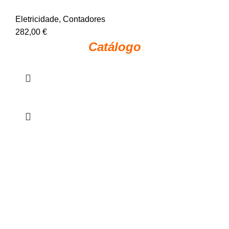
Eletricidade
,
Contadores
282,00
€
Catálogo
Política de Privacidade
Livro de Reclamações
Termos e Condições
Código Anti-corrupção
Código de Conduta
EFICON.PT | © 2022 . All Rights Reserved. Desenvolvido
por
Dominios.pt