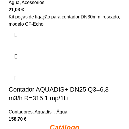
Água
,
Acessorios
21,03
€
Kit peças de ligação para contador DN30mm, roscado,
modelo CF-Echo
Contador AQUADIS+ DN25 Q3=6,3
m3/h R=315 1Imp/1Lt
Contadores
,
Aquadis+
,
Água
158,70
€
Catálogo