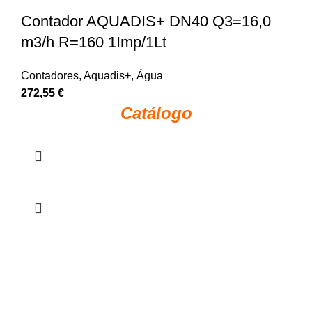
Contador AQUADIS+ DN40 Q3=16,0
m3/h R=160 1Imp/1Lt
Contadores
,
Aquadis+
,
Água
272,55
€
Catálogo
Política de Privacidade
Livro de Reclamações
Termos e Condições
Código Anti-corrupção