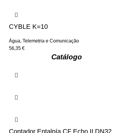
CYBLE K=10
Água
,
Telemetria e Comunicação
56,35
€
Catálogo
Contador Entalpía CF Echo II DN32